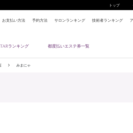
トップ
お支払い方法
予約方法
サロンランキング
技術者ランキング
KAIZENBODYとは
ESTARランキング
都度払いエステ券一覧
お支払い方法
予約方法
店
みまにゃ
サロンランキング
技術者ランキング
アンケート
美コインランキング
ブログ
求人
会員登録/ログイン