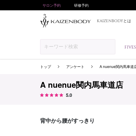
サロン予約
研修予約
KAIZENBODYとは
FIV
トップ
アンケート
A nuenue関内馬車道
A nuenue関内馬車道店
5.0
背中から腰がすっきり