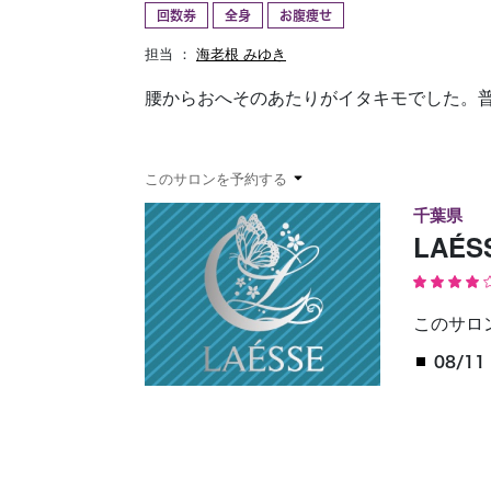
回数券
全身
お腹痩せ
予約確認
お気に入り
担当 ：
海老根 みゆき
腰からおへそのあたりがイタキモでした。
このサロンを予約する
千葉県
LAÉ
このサロ
08/11 