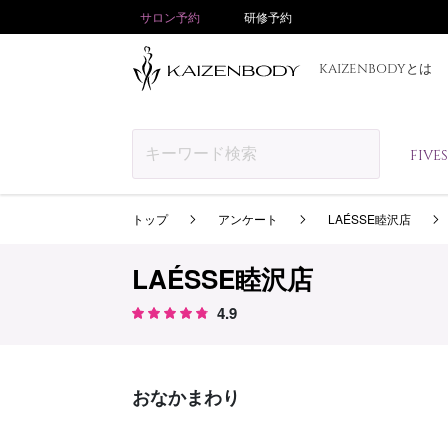
サロン予約
研修予約
KAIZENBODYとは
FIV
トップ
アンケート
LAÉSSE睦沢店
LAÉSSE睦沢店
4.9
おなかまわり