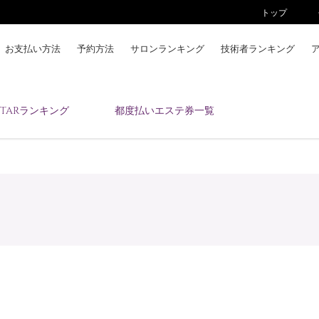
トップ
お支払い方法
予約方法
サロンランキング
技術者ランキング
KAIZENBODYとは
ESTARランキング
都度払いエステ券一覧
お支払い方法
予約方法
サロンランキング
技術者ランキング
アンケート
美コインランキング
ブログ
求人
会員登録/ログイン