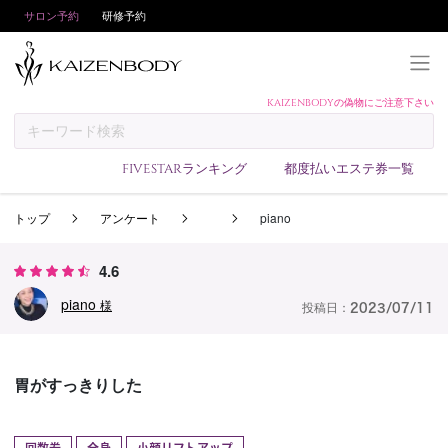
サロン予約
研修予約
KAIZENBODYの偽物にご注意下さい
KAIZENBODYとは
お支払い方法
FIVESTARランキング
都度払いエステ券一覧
予約方法
トップ
アンケート
piano
サロンランキング
技術者ランキング
4.6
アンケート
piano
様
投稿日：
2023/07/11
美コインランキング
ブログ
胃がすっきりした
求人
会員登録/ログイン