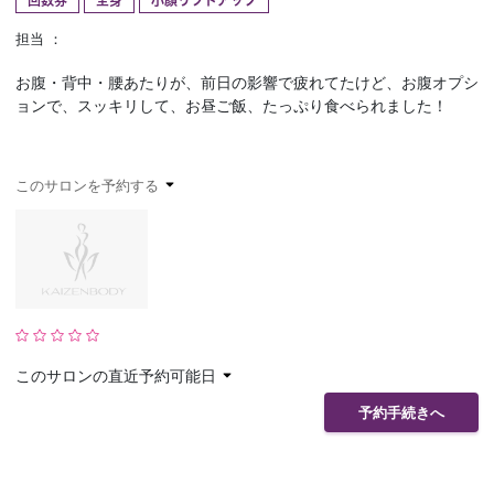
回数券
全身
小顔リフトアップ
予約確認
お気に入り
担当 ：
お腹・背中・腰あたりが、前日の影響で疲れてたけど、お腹オプシ
お問い合わせ
ョンで、スッキリして、お昼ご飯、たっぷり食べられました！
このサロンを予約する
このサロンの直近予約可能日
予約手続きへ