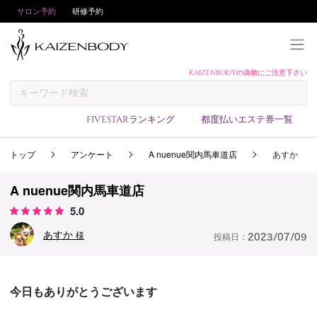
サロン予約
研修予約
KAIZENBODYの偽物にご注意下さい
KAIZENBODYとは
お支払い方法
FIVESTARランキング
都度払いエステ券一覧
予約方法
トップ
アンケート
A nuenue関内馬車道店
あすか
サロンランキング
技術者ランキング
A nuenue関内馬車道店
アンケート
5.0
美コインランキング
あすか
様
投稿日：
2023/07/09
ブログ
求人
今日もありがとうございます
会員登録/ログイン