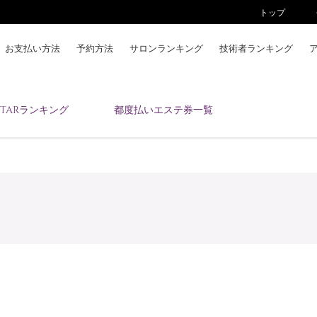
トップ
お支払い方法
予約方法
サロンランキング
技術者ランキング
KAIZENBODYとは
ESTARランキング
都度払いエステ券一覧
お支払い方法
予約方法
サロンランキング
技術者ランキング
アンケート
美コインランキング
ブログ
求人
会員登録/ログイン