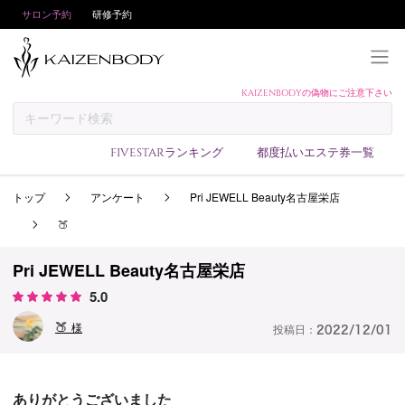
サロン予約
研修予約
KAIZENBODYの偽物にご注意下さい
KAIZENBODYとは
お支払い方法
FIVESTARランキング
都度払いエステ券一覧
予約方法
トップ
アンケート
Pri JEWELL Beauty名古屋栄店
サロンランキング
🍑
技術者ランキング
アンケート
Pri JEWELL Beauty名古屋栄店
5.0
美コインランキング
🍑
ブログ
様
投稿日：
2022/12/01
求人
会員登録/ログイン
ありがとうございました