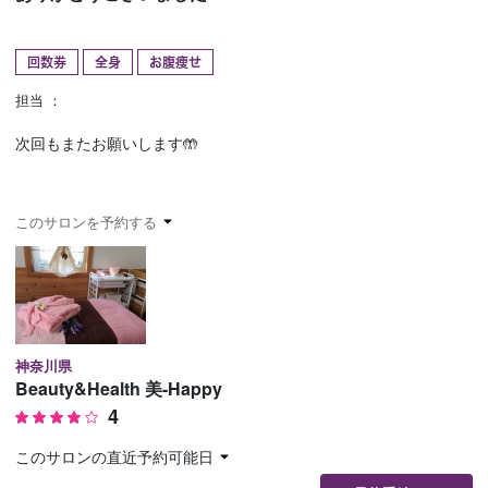
予約確認
お気に入り
回数券
全身
お腹痩せ
お問い合わせ
担当 ：
次回もまたお願いします🤲
このサロンを予約する
神奈川県
Beauty&Health 美-Happy
4
このサロンの直近予約可能日