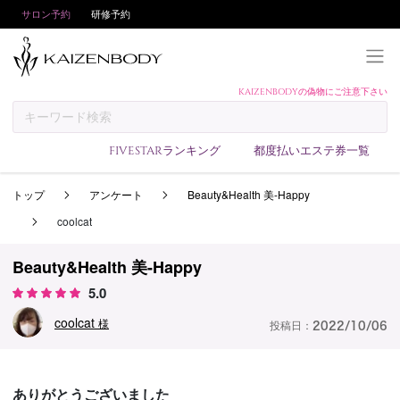
サロン予約
研修予約
KAIZENBODYの偽物にご注意下さい
KAIZENBODYとは
お支払い方法
FIVESTARランキング
都度払いエステ券一覧
予約方法
トップ
アンケート
Beauty&Health 美-Happy
サロンランキング
coolcat
技術者ランキング
アンケート
Beauty&Health 美-Happy
5.0
美コインランキング
coolcat
ブログ
様
投稿日：
2022/10/06
求人
会員登録/ログイン
ありがとうございました