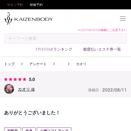
サロン予約
研修予約
KAIZENBODYの偽物にご注意下さい
KAIZENBODYとは
お支払い方法
FIVESTARランキング
都度払いエステ券一覧
予約方法
トップ
アンケート
カオリ
サロンランキング
技術者ランキング
5.0
アンケート
カオリ
様
投稿日：
2022/08/11
美コインランキング
ブログ
ありがとうございました！
求人
会員登録/ログイン