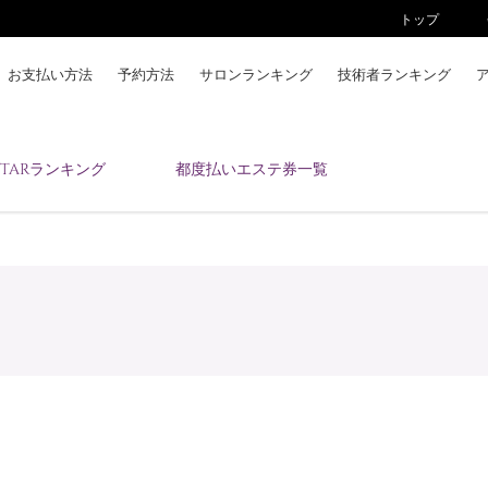
トップ
お支払い方法
予約方法
サロンランキング
技術者ランキング
KAIZENBODYとは
ESTARランキング
都度払いエステ券一覧
お支払い方法
予約方法
サロンランキング
技術者ランキング
アンケート
美コインランキング
ブログ
求人
会員登録/ログイン