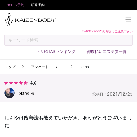
サロン予約
研修予約
KAIZENBODYの偽物にご注意下さい
KAIZENBODYとは
お支払い方法
FIVESTARランキング
都度払いエステ券一覧
予約方法
トップ
アンケート
piano
サロンランキング
技術者ランキング
4.6
アンケート
piano
様
投稿日：
2021/12/23
美コインランキング
ブログ
しもやけ改善法も教えていただき、ありがとうございまし
求人
た
会員登録/ログイン