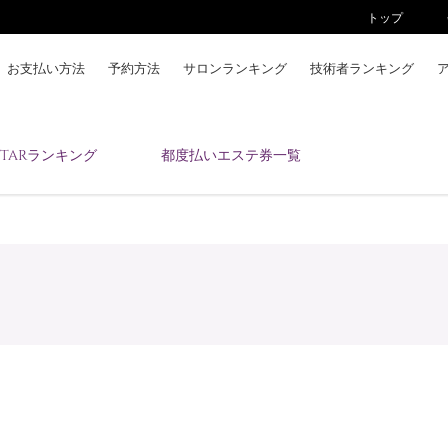
トップ
お支払い方法
予約方法
サロンランキング
技術者ランキング
KAIZENBODYとは
ESTARランキング
都度払いエステ券一覧
お支払い方法
予約方法
サロンランキング
技術者ランキング
アンケート
美コインランキング
ブログ
求人
会員登録/ログイン