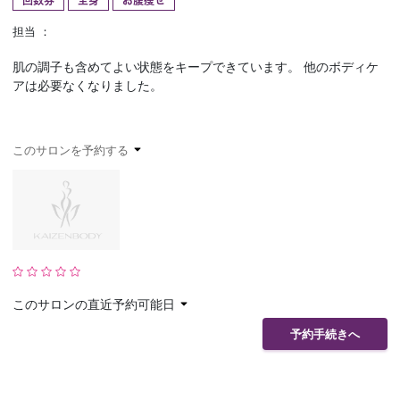
回数券
全身
お腹痩せ
予約確認
お気に入り
担当 ：
肌の調子も含めてよい状態をキープできています。 他のボディケ
お問い合わせ
アは必要なくなりました。
このサロンを予約する
このサロンの直近予約可能日
予約手続きへ