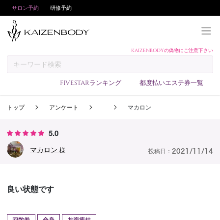
サロン予約
研修予約
KAIZENBODYの偽物にご注意下さい
KAIZENBODYとは
お支払い方法
FIVESTARランキング
都度払いエステ券一覧
予約方法
トップ
アンケート
マカロン
サロンランキング
技術者ランキング
5.0
アンケート
マカロン
様
投稿日：
2021/11/14
美コインランキング
ブログ
良い状態です
求人
会員登録/ログイン