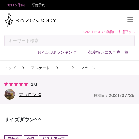
サロン予約
研修予約
KAIZENBODYの偽物にご注意下さい
KAIZENBODYとは
お支払い方法
FIVESTARランキング
都度払いエステ券一覧
予約方法
トップ
アンケート
マカロン
サロンランキング
技術者ランキング
5.0
アンケート
マカロン
様
投稿日：
2021/07/25
美コインランキング
ブログ
サイズダウン^ ^
求人
会員登録/ログイン