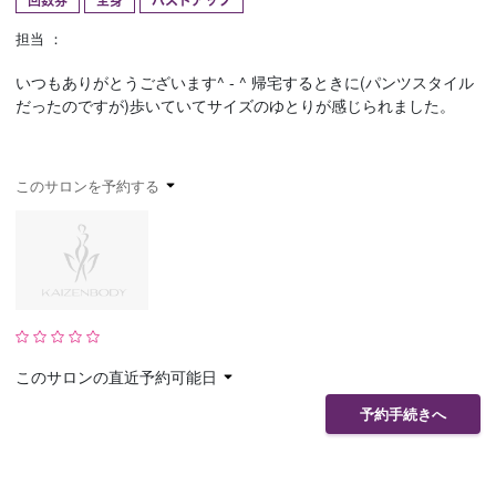
回数券
全身
バストアップ
予約確認
お気に入り
担当 ：
いつもありがとうございます^ - ^ 帰宅するときに(パンツスタイル
お問い合わせ
だったのですが)歩いていてサイズのゆとりが感じられました。
このサロンを予約する
このサロンの直近予約可能日
予約手続きへ