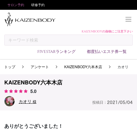
サロン予約
研修予約
KAIZENBODYの偽物にご注意下さい
KAIZENBODYとは
お支払い方法
FIVESTARランキング
都度払いエステ券一覧
予約方法
トップ
アンケート
KAIZENBODY六本木店
カオリ
サロンランキング
技術者ランキング
KAIZENBODY六本木店
アンケート
5.0
美コインランキング
カオリ
様
投稿日：
2021/05/04
ブログ
求人
ありがとうございました！
会員登録/ログイン