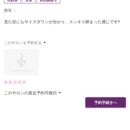
回数券
全身
お尻脚痩せ
予約確認
お気に入り
担当 ：
見た目にもサイズダウンが分かり、スッキリ締まった感じです‼️
お問い合わせ
このサロンを予約する
このサロンの直近予約可能日
予約手続きへ