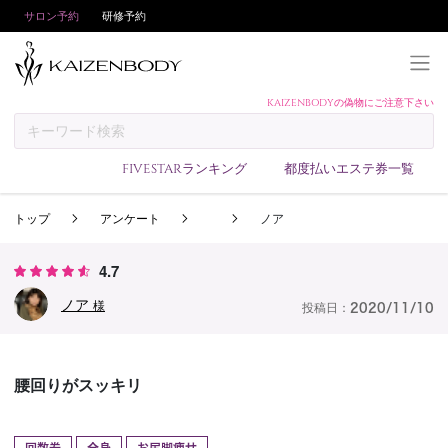
サロン予約
研修予約
KAIZENBODYの偽物にご注意下さい
KAIZENBODYとは
お支払い方法
FIVESTARランキング
都度払いエステ券一覧
予約方法
トップ
アンケート
ノア
サロンランキング
技術者ランキング
4.7
アンケート
ノア
様
投稿日：
2020/11/10
美コインランキング
ブログ
腰回りがスッキリ
求人
会員登録/ログイン