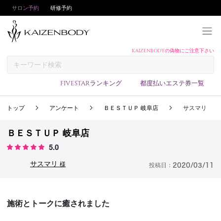
サロン予約
研修予約
KAIZENBODYの偽物にご注意下さい
KAIZENBODYとは
お支払い方法
FIVESTARランキング
都度払いエステ券一覧
予約方法
トップ
アンケート
ＢＥＳＴＵＰ 岐阜店
サスマリ
サロンランキング
技術者ランキング
ＢＥＳＴＵＰ 岐阜店
アンケート
5.0
美コインランキング
サスマリ
様
投稿日：
2020/03/11
ブログ
求人
施術とトークに癒されました
会員登録/ログイン