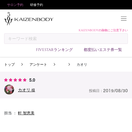
サロン予約
研修予約
KAIZENBODYの偽物にご注意下さい
KAIZENBODYとは
お支払い方法
FIVESTARランキング
都度払いエステ券一覧
予約方法
トップ
アンケート
カオリ
サロンランキング
技術者ランキング
5.0
アンケート
カオリ
様
投稿日：
2019/08/30
美コインランキング
ブログ
担当 ：
軒 智恵美
求人
会員登録/ログイン