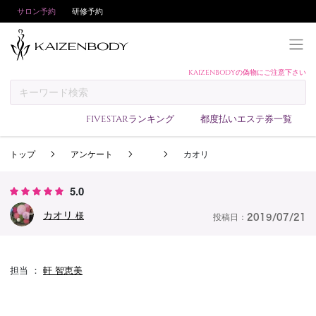
サロン予約
研修予約
KAIZENBODYの偽物にご注意下さい
KAIZENBODYとは
お支払い方法
FIVESTARランキング
都度払いエステ券一覧
予約方法
トップ
アンケート
カオリ
サロンランキング
技術者ランキング
5.0
アンケート
カオリ
様
投稿日：
2019/07/21
美コインランキング
ブログ
担当 ：
軒 智恵美
求人
会員登録/ログイン