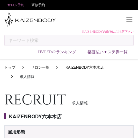
サロン予約
研修予約
KAIZENBODYの偽物にご注意下さい
KAIZENBODYとは
お支払い方法
FIVESTARランキング
都度払いエステ券一覧
予約方法
トップ
サロン一覧
KAIZENBODY六本木店
サロンランキング
求人情報
技術者ランキング
アンケート
RECRUIT
美コインランキング
求人情報
ブログ
KAIZENBODY六本木店
求人
雇用形態
会員登録/ログイン