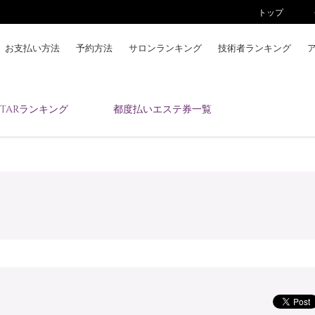
トップ
お支払い方法
予約方法
サロンランキング
技術者ランキング
KAIZENBODYとは
ESTARランキング
都度払いエステ券一覧
お支払い方法
予約方法
サロンランキング
技術者ランキング
アンケート
美コインランキング
ブログ
求人
会員登録/ログイン