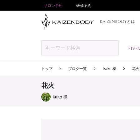
サロン予約
研修予約
KAIZENBODYとは
FIV
トップ
ブログ一覧
kako 様
花火
花火
kako
様