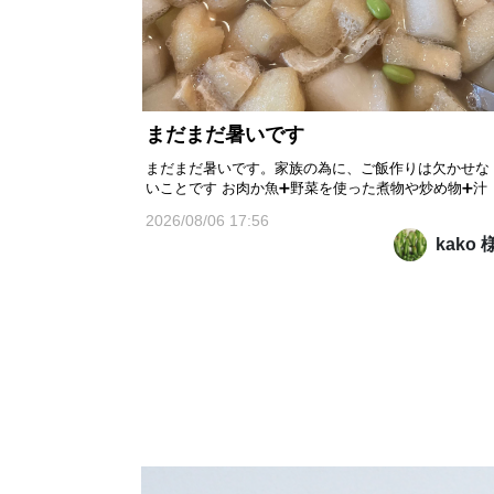
まだまだ暑いです
まだまだ暑いです。家族の為に、ご飯作りは欠かせな
いことです お肉か魚➕野菜を使った煮物や炒め物➕汁
物が一般的です。 冬瓜を貰いました。冬瓜汁にしまし
2026/08/06 17:56
た。アゲと枝豆を入れました 冬瓜には、ビタミンCや
kako 
カリウム等の栄養素が豊富に含まれていて 他の野菜と
比べてカロリーが低い野菜だそうです。 低カロリーな
ことに加...