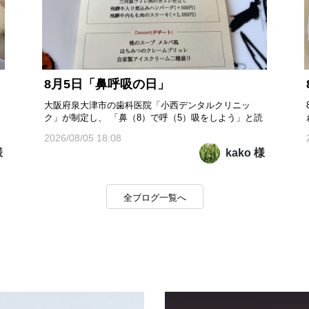
8月5日「鼻呼吸の日」
大阪府泉大津市の歯科医院「小西デンタルクリニッ
ク」が制定し、 「鼻（8）で呼（5）吸をしよう」と読
む語呂合わせから8月5日を記念日としたそうです。 鼻
2026/08/05 18:08
呼吸のメリットは… ①口や喉の乾燥を防ぐ ②虫歯・歯
様
kako 様
周病・口臭リスク軽減 ③ウイルス感染やアレルギーか
ら身体を守る ④一酸化窒素が肺に送られて気道と血管
が広がる ⑤酸...
全ブログ一覧へ