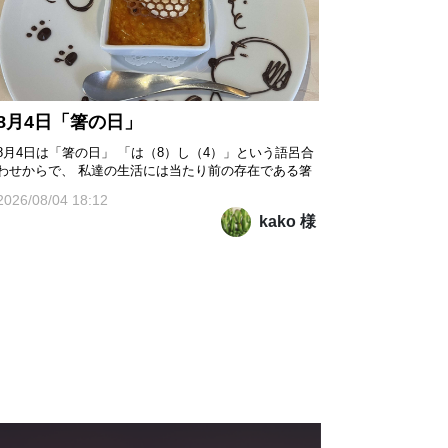
8月4日「箸の日」
8月4日は「箸の日」 「は（8）し（4）」という語呂合
わせからで、 私達の生活には当たり前の存在である箸
ですが、日本では古くから「食」と「礼儀」を支える
2026/08/04 18:12
道具として大切にされてきたそうです。 毎日の食事に
kako 様
欠かせない箸へ あらためて感謝すると共に、
正しい使い方や食文化について 考えるきっかけにし
てほしい...