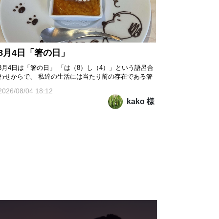
8月4日「箸の日」
8月4日は「箸の日」 「は（8）し（4）」という語呂合
わせからで、 私達の生活には当たり前の存在である箸
ですが、日本では古くから「食」と「礼儀」を支える
2026/08/04 18:12
道具として大切にされてきたそうです。 毎日の食事に
kako 様
欠かせない箸へ あらためて感謝すると共に、
正しい使い方や食文化について 考えるきっかけにし
てほしい...