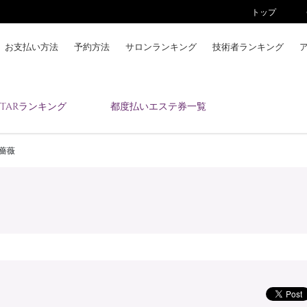
トップ
お支払い方法
予約方法
サロンランキング
技術者ランキング
KAIZENBODYとは
ESTARランキング
都度払いエステ券一覧
お支払い方法
予約方法
薔薇
サロンランキング
技術者ランキング
アンケート
美コインランキング
ブログ
求人
会員登録/ログイン