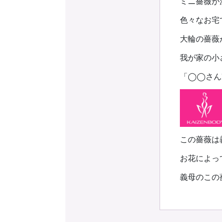
ミニ薔薇が
色々なお宅
大輪の薔薇
我が家の小
「◯◯さん
この薔薇は
お花によっ
義母のこの