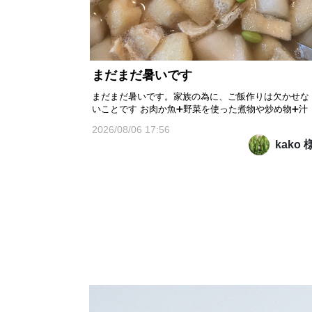
まだまだ暑いです
まだまだ暑いです。家族の為に、ご飯作りは欠かせな
いことです お肉か魚➕野菜を使った煮物や炒め物➕汁
物が一般的です。 冬瓜を貰いました。冬瓜汁にしまし
2026/08/06 17:56
た。アゲと枝豆を入れました 冬瓜には、ビタミンCや
kako 
カリウム等の栄養素が豊富に含まれていて 他の野菜と
比べてカロリーが低い野菜だそうです。 低カロリーな
ことに加...