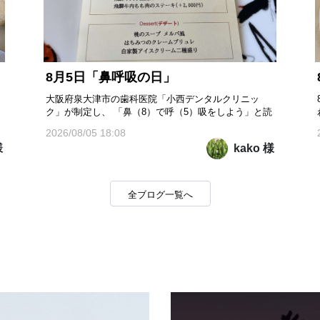
8月5日「鼻呼吸の日」
大阪府泉大津市の歯科医院「小西デンタルクリニッ
ク」が制定し、 「鼻（8）で呼（5）吸をしよう」と読
む語呂合わせから8月5日を記念日としたそうです。 鼻
2026/08/05 18:08
呼吸のメリットは… ①口や喉の乾燥を防ぐ ②虫歯・歯
様
kako 様
周病・口臭リスク軽減 ③ウイルス感染やアレルギーか
ら身体を守る ④一酸化窒素が肺に送られて気道と血管
が広がる ⑤酸...
全ブログ一覧へ