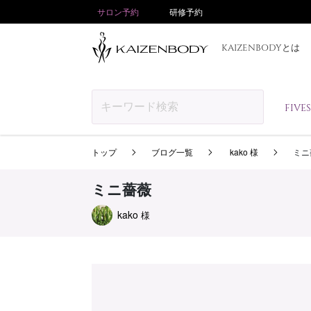
サロン予約
研修予約
KAIZENBODYとは
FIV
トップ
ブログ一覧
kako 様
ミニ
ミニ薔薇
kako
様