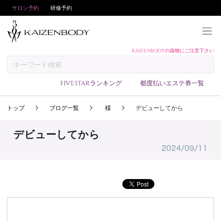
サロン予約
研修予約
KAIZENBODYの偽物にご注意下さい
KAIZENBODYとは
お支払い方法
FIVESTARランキング
都度払いエステ券一覧
予約方法
トップ
ブログ一覧
様
デビューしてから
サロンランキング
技術者ランキング
デビューしてから
アンケート
2024/09/11
美コインランキング
ブログ
求人
会員登録/ログイン