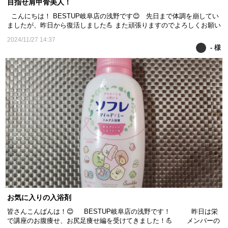
目指せ肩甲骨美人！
こんにちは！ BESTUP岐阜店の浅野です😊 先日まで体調を崩してい
ましたが、昨日から復活しました💪 また頑張りますのでよろしくお願い
します！ BESTUP岐阜店はお尻の看板が目印のお店です！！
2024/11/27 14:37
最初ジムかと思った～😅 とお客様からお伺いすることがありますが し
- 様
っかりエステです☺ もちろん看板の通り美尻、...
お気に入りの入浴剤
皆さんこんばんは！😊 BESTUP岐阜店の浅野です！ 昨日は栄
で講座のお腹痩せ、お尻足痩せ編を受けてきました！💪 メンバーの