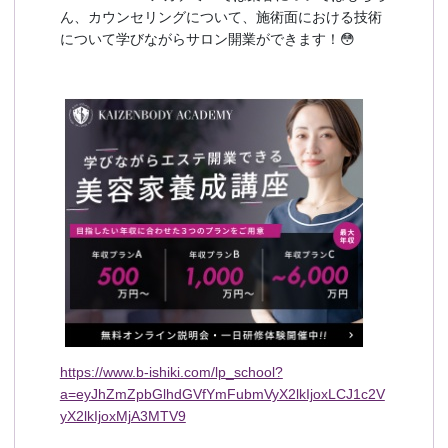
ん、カウンセリングについて、施術面における技術
について学びながらサロン開業ができます！😳
https://www.b-ishiki.com/lp_school?
a=eyJhZmZpbGlhdGVfYmFubmVyX2lkIjoxLCJ1c2V
yX2lkIjoxMjA3MTV9