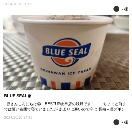
中には今まで一緒に受けていた研修生の方もいて 久々に元気そうなお
2024/10/18 20:05
顔が見られたので嬉しかったです🥹 そして今月最短でデビューされる
- 様
技術者もいらっしゃるんだとか😳 テストで...
BLUE SEAL🍨
皆さんこんにちは😊 BESTUP岐阜店の浅野です！ ちょっと前ま
では薄い布団で寝ていましたが あまりに寒いので今は 長袖＋長ズボン
と毛布1枚で寝ています😂 それでもお風呂上がりはやっぱり暑い
2024/10/16 14:39
🥵 より代謝が良くなったので、すごく汗をかくようになり身体が暑
- 様
いので昨日は我慢できず… 初めまし...