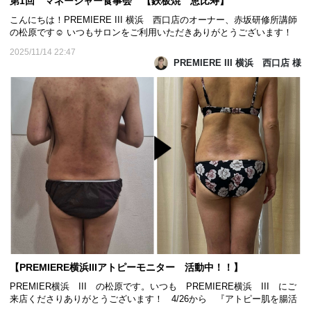
第1回 マネージャー食事会 【鉄板焼 恵比寿】
こんにちは！PREMIERE III 横浜 西口店のオーナー、赤坂研修所講師
の松原です☺️ いつもサロンをご利用いただきありがとうございます！
先日の11月1日は、サロンオープンの2周年記念日で、オープンして丸2
2025/11/14 22:47
年が経ちました。関内からずっと通ってくださっているFIVE STARのお
PREMIERE III 横浜 西口店 様
客様や、たくさんのモデル会員の方々のおかげで、...
【PREMIERE横浜IIIアトピーモニター 活動中！！】
PREMIER横浜 III の松原です。いつも PREMIERE横浜 III にご
来店くださりありがとうございます！ 4/26から 『アトピー肌を腸活