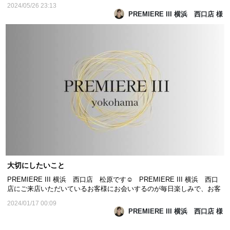
とデトックスで美肌になる』ことを目標にアトピーモニターであり、技
2024/05/26 23:13
術者でもある浜志田 舞さんが活動中です！！ 浜志田 舞さんのブロ
PREMIERE III 横浜 西口店 様
グ ↓ KAIZENBODY｜『アトピー肌を腸活とデトック...
大切にしたいこと
PREMIERE III 横浜 西口店 松原です☺️ PREMIERE III 横浜 西口
店にご来店いただいているお客様にお会いするのが毎日楽しみで、お客
様からたくさんの元気をいただき、いつも癒されています！PREMIERE
2024/01/17 00:09
III 横浜 西口店の皆様、いつも本当にありがとうございます♪ 今年
PREMIERE III 横浜 西口店 様
は、いかに健康的に美しく過ごせるかを目標に生...