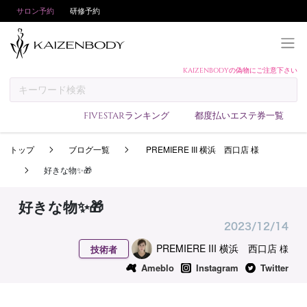
サロン予約
研修予約
KAIZENBODYの偽物にご注意下さい
KAIZENBODYとは
お支払い方法
FIVESTARランキング
都度払いエステ券一覧
予約方法
トップ
ブログ一覧
PREMIERE III 横浜 西口店 様
サロンランキング
好きな物✨🎁
技術者ランキング
アンケート
好きな物✨🎁
美コインランキング
2023/12/14
ブログ
PREMIERE III 横浜 西口店
様
技術者
Ameblo
Instagram
Twitter
求人
会員登録/ログイン