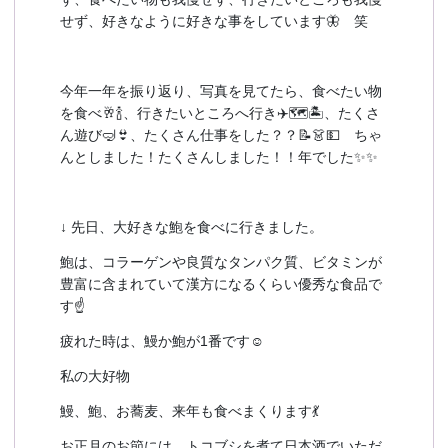
せず、好きなように好きな事をしています🦋 笑
今年一年を振り返り、写真を見てたら、食べたい物
を食べ🥂🍾、行きたいところへ行き✈️🗺️🏝️、たくさ
ん遊び🤿👙、たくさん仕事をした？？📝👗💵 ちゃ
んとしました！たくさんしました！！年でした✨✨
↓ 先日、大好きな鮑を食べに行きました。
鮑は、コラーゲンや良質なタンパク質、ビタミンが
豊富に含まれていて漢方になるくらい優秀な食品で
す☝️
疲れた時は、鰻か鮑が1番です☺️
私の大好物
鰻、鮑、お蕎麦、来年も食べまくります💃
お正月のお節には、トコブシを煮て日本酒でいただ