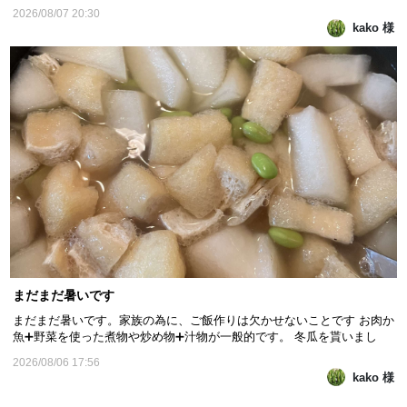
ム オベスム」で良いのかなあ 花期は4月から9月のようです。 来期
2026/08/07 20:30
も咲くのか分かりませんが、咲いたら凄く嬉しいかもです。 私にとって
kako 様
「花」は心を癒してくれるものです❤️ 金曜日...
まだまだ暑いです
まだまだ暑いです。家族の為に、ご飯作りは欠かせないことです お肉か
魚➕野菜を使った煮物や炒め物➕汁物が一般的です。 冬瓜を貰いまし
た。冬瓜汁にしました。アゲと枝豆を入れました 冬瓜には、ビタミンC
2026/08/06 17:56
やカリウム等の栄養素が豊富に含まれていて 他の野菜と比べてカロリー
kako 様
が低い野菜だそうです。 低カロリーなことに加...