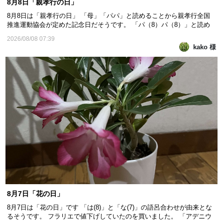
8月8日「親孝行の日」
8月8日は「親孝行の日」 「母」「パパ」と読めることから親孝行全国
推進運動協会が定めた記念日だそうです。 「パ（8）パ（8）」と読め
る語呂合わせと、「ハチハチ」を並びかえると「ハハ（母）チチ
2026/08/08 07:39
（父）」となることからと書いてあるのもありました。 「親孝行したい
kako 様
時に親はなし」というように、あとで後悔することがな...
8月7日「花の日」
8月7日は「花の日」です 「は(8)」と「な(7)」の語呂合わせが由来とな
るそうです。 フラリエで値下げしていたのを買いました。 「アデニウ