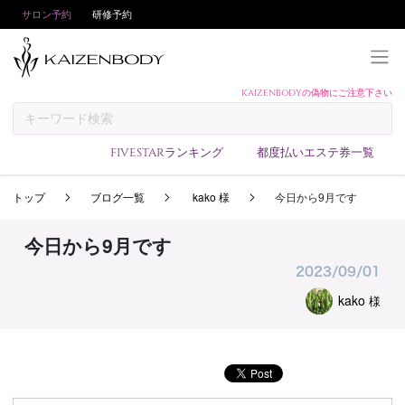
サロン予約
研修予約
KAIZENBODYの偽物にご注意下さい
KAIZENBODYとは
お支払い方法
FIVESTARランキング
都度払いエステ券一覧
予約方法
トップ
ブログ一覧
kako 様
今日から9月です
サロンランキング
技術者ランキング
今日から9月です
アンケート
2023/09/01
美コインランキング
kako
様
ブログ
求人
会員登録/ログイン