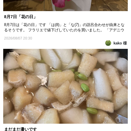
8月7日「花の日」
8月7日は「花の日」です 「は(8)」と「な(7)」の語呂合わせが由来とな
るそうです。 フラリエで値下げしていたのを買いました。 「アデニウ
ム オベスム」で良いのかなあ 花期は4月から9月のようです。 来期
2026/08/07 20:30
も咲くのか分かりませんが、咲いたら凄く嬉しいかもです。 私にとって
kako 様
「花」は心を癒してくれるものです❤️ 金曜日...
まだまだ暑いです