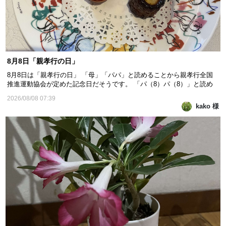
8月8日「親孝行の日」
8月8日は「親孝行の日」 「母」「パパ」と読めることから親孝行全国
推進運動協会が定めた記念日だそうです。 「パ（8）パ（8）」と読め
る語呂合わせと、「ハチハチ」を並びかえると「ハハ（母）チチ
2026/08/08 07:39
（父）」となることからと書いてあるのもありました。 「親孝行したい
kako 様
時に親はなし」というように、あとで後悔することがな...