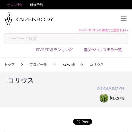
サロン予約
研修予約
KAIZENBODYの偽物にご注意下さい
KAIZENBODYとは
お支払い方法
FIVESTARランキング
都度払いエステ券一覧
予約方法
トップ
ブログ一覧
kako 様
コリウス
サロンランキング
技術者ランキング
コリウス
アンケート
2023/08/29
美コインランキング
kako
様
ブログ
求人
会員登録/ログイン