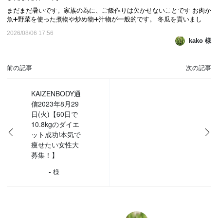
まだまだ暑いです。家族の為に、ご飯作りは欠かせないことです お肉か
魚➕野菜を使った煮物や炒め物➕汁物が一般的です。 冬瓜を貰いまし
た。冬瓜汁にしました。アゲと枝豆を入れました 冬瓜には、ビタミンC
2026/08/06 17:56
やカリウム等の栄養素が豊富に含まれていて 他の野菜と比べてカロリー
kako 様
が低い野菜だそうです。 低カロリーなことに加...
前の記事
次の記事
KAIZENBODY通
信2023年8月29
日(火)【60日で
10.8kgのダイエ
ット成功!本気で
痩せたい女性大
募集！】
-
様