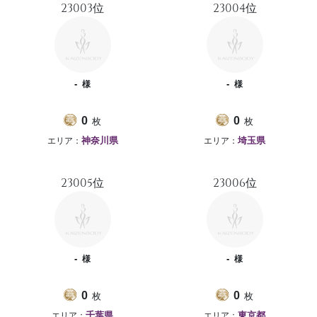
23003位
23004位
-
-
様
様
枚
枚
0
0
エリア：
エリア：
神奈川県
埼玉県
23005位
23006位
-
-
様
様
枚
枚
0
0
エリア：
エリア：
千葉県
東京都