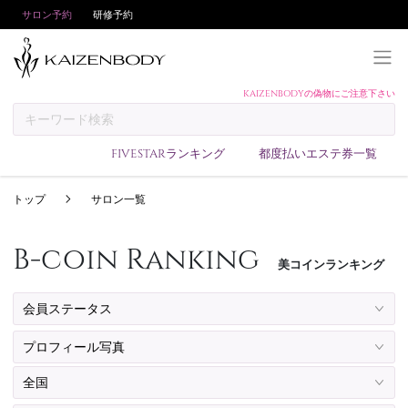
サロン予約
研修予約
KAIZENBODYの偽物にご注意下さい
KAIZENBODYとは
お支払い方法
FIVESTARランキング
都度払いエステ券一覧
予約方法
トップ
サロン一覧
サロンランキング
技術者ランキング
B-coin Ranking
美コインランキング
アンケート
美コインランキング
ブログ
求人
会員登録/ログイン