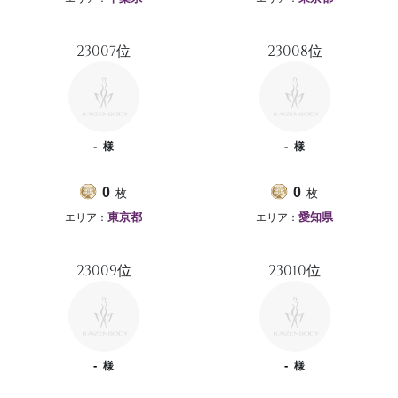
23007位
23008位
-
-
様
様
枚
枚
0
0
エリア：
エリア：
東京都
愛知県
23009位
23010位
-
-
様
様