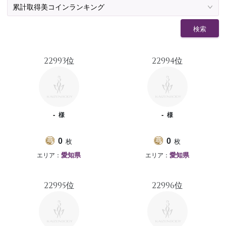
予約確認
お気に入り
検索
お問い合わせ
22993位
22994位
-
-
様
様
枚
枚
0
0
エリア：
エリア：
愛知県
愛知県
22995位
22996位