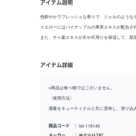
アイテム説明
色鮮やかでフレッシュな香りで、ジェルのようなテ
イエローにはパイナップルの果実エキスが配合さ
また、チャ葉エキスが爪や爪周りを保湿して、肌
アイテム詳細
※商品は食べ物ではございません。
〈使用方法〉
適量をキューティクルと爪に塗布し、塗り込
tat-118146
商品コード
株式会社TAT
メーカー