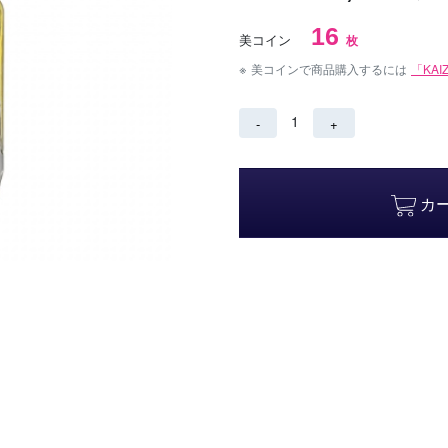
16
美コイン
枚
※
美コインで商品購入するには
「KA
1
-
+
カ