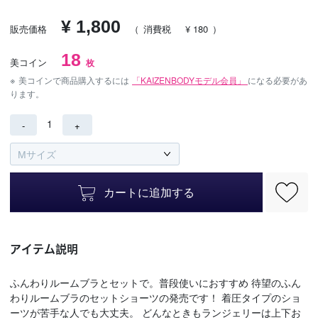
¥ 1,800
販売価格
（
消費税
¥ 180
）
18
美コイン
枚
※
美コインで商品購入するには
「KAIZENBODYモデル会員」
になる必要があ
ります。
1
-
+
カートに追加する
アイテム説明
ふんわりルームブラとセットで。普段使いにおすすめ 待望のふん
わりルームブラのセットショーツの発売です！ 着圧タイプのショ
ーツが苦手な人でも大丈夫。 どんなときもランジェリーは上下お