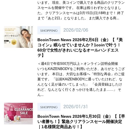
います。 現在、美コインで購入できる商品のクリアラン
スセールを開催中です。 在庫は残りわずかとなりまし
た。 クリアランスセールは3月15日(日)18時まで！ 終了
まで『あと2日』となりました。 まだ購入できる商...
shopping
2026/02/06
BcoinTown News 2026年2月6日（金）【『美
コイン』眠らせていませんか？1coinで叶う！
60分で女性がきれいになるオールハンドエス
テ】
＜週4日で年収500万円以上＞オンライン説明会開催
いつもKAIZENBODYをご利用いただき、ありがとうござ
います。 本日は、大切なお客様へ「特別な再会」のご提
案です。 「以前KAIZENBODYに通っていたけれど、な
んとなく足が遠のいてしまった」 「会員登録はしたけ
れど、なんとなく行くきっかけを逃したまま……」 そ
ん...
shopping
2026/01/31
BcoinTown News 2026年1月30日（金）【【早
い者勝ち！】緊急クリアランスセール開催決定
｜1名様限定商品あり！】