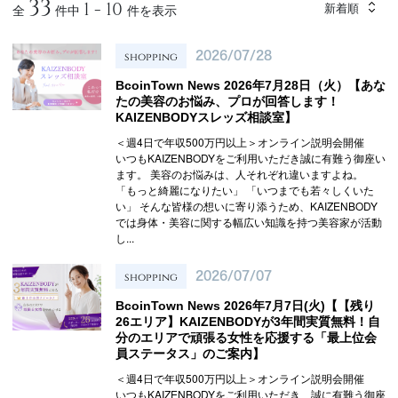
33
1 - 10
新着順
全
件中
件を表示
shopping
2026/07/28
BcoinTown News 2026年7月28日（火）【あな
たの美容のお悩み、プロが回答します！
KAIZENBODYスレッズ相談室】
＜週4日で年収500万円以上＞オンライン説明会開催
いつもKAIZENBODYをご利用いただき誠に有難う御座い
ます。 美容のお悩みは、人それぞれ違いますよね。
「もっと綺麗になりたい」 「いつまでも若々しくいた
い」 そんな皆様の想いに寄り添うため、KAIZENBODY
では身体・美容に関する幅広い知識を持つ美容家が活動
し...
shopping
2026/07/07
BcoinTown News 2026年7月7日(火)【【残り
26エリア】KAIZENBODYが3年間実質無料！自
分のエリアで頑張る女性を応援する「最上位会
員ステータス」のご案内】
＜週4日で年収500万円以上＞オンライン説明会開催
いつもKAIZENBODYをご利用いただき、誠に有難う御座