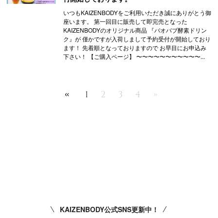
いつもKAIZENBODYをご利用いただき誠にありがとう御
座います。 第一回目に販売して即完売となった
KAIZENBODYのオリジナル商品 『バオバブ酵素ドリン
ク』が 僅かですが入荷しまして予約受付が開始しており
ます！ 先着順となっておりますので お早目にお申込み
下さい！ 【ご購入ページ】 〜〜〜〜〜〜〜〜〜〜〜...
«
1
2
3
4
»
KAIZENBODY公式SNS更新中！