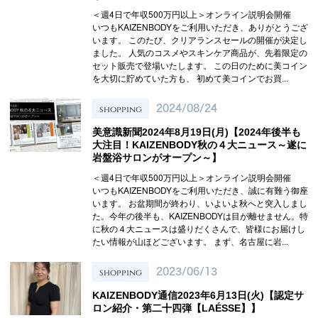
＜週4日で年収500万円以上＞オンライン説明会開催
いつもKAIZENBODYをご利用いただき、ありがとうござ
います。 このたび、クリアランスセールの開催が決定し
ました。 人気のコスメやスキンケア商品が、先着限定の
セット販売で登場いたします。 この日のために美コイン
を大切に貯めていた方も、 初めて美コインでお買...
shopping
2024/08/24
美意識新聞2024年8月19日(月)【2024年後半も
大注目！KAIZENBODY秋の４大ニュース～遂に
岩盤浴サロンがオープン～】
＜週4日で年収500万円以上＞オンライン説明会開催
いつもKAIZENBODYをご利用いただき、誠に有難う御座
います。 お盆期間が終わり、いよいよ秋へと突入しまし
た。今年の後半も、KAIZENBODYは目が離せません。特
に秋の４大ニュースは盛りだくさんで、皆様にお届けし
たい情報が山ほどございます。 まず、名古屋に岩...
shopping
2023/06/13
KAIZENBODY通信2023年6月13日(火)【認定サ
ロン紹介・第二十四弾【LAÉSSE】】