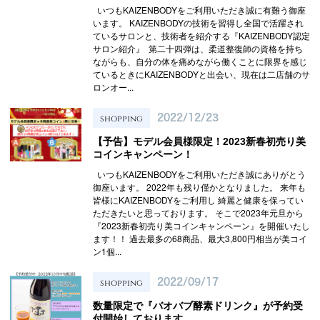
いつもKAIZENBODYをご利用いただき誠に有難う御座
います。 KAIZENBODYの技術を習得し全国で活躍され
ているサロンと、技術者を紹介する『KAIZENBODY認定
サロン紹介』 第二十四弾は、柔道整復師の資格を持ち
ながらも、自分の体を痛めながら働くことに限界を感じ
ているときにKAIZENBODYと出会い、現在は二店舗のサ
ロンオー...
shopping
2022/12/23
【予告】モデル会員様限定！2023新春初売り美
コインキャンペーン！
いつもKAIZENBODYをご利用いただき誠にありがとう
御座います。 2022年も残り僅かとなりました。 来年も
皆様にKAIZENBODYをご利用し 綺麗と健康を保ってい
ただきたいと思っております。 そこで2023年元旦から
『2023新春初売り美コインキャンペーン』を開催いたし
ます！！ 過去最多の68商品、最大3,800円相当が美コイ
ン1個...
shopping
2022/09/17
数量限定で『バオバブ酵素ドリンク』が予約受
付開始しております。