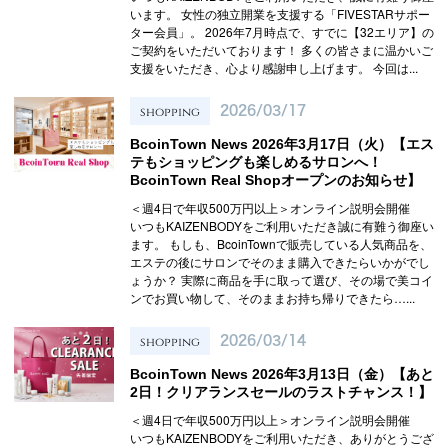
います。 女性の独立開業を支援する「FIVESTARサポー
ター会員」。 2026年7月時点で、すでに【32エリア】の
ご契約をいただいております！ 多くの皆さまに温かいご
支援をいただき、心より感謝申し上げます。 今回は...
shopping
2026/03/17
BcoinTown News 2026年3月17日（火）【エス
テもショッピングも楽しめるサロンへ！
BcoinTown Real Shopオープンのお知らせ】
＜週4日で年収500万円以上＞オンライン説明会開催
いつもKAIZENBODYをご利用いただき誠に有難う御座い
ます。 もしも、BcoinTownで販売している人気商品を、
エステの後にサロンでそのまま購入できたらいかがでし
ょうか？ 実際に商品を手に取って選び、その場で美コイ
ンでお買い物して、そのままお持ち帰りできたら…...
shopping
2026/03/14
BcoinTown News 2026年3月13日（金）【あと
2日！クリアランスセールのラストチャンス！】
＜週4日で年収500万円以上＞オンライン説明会開催
いつもKAIZENBODYをご利用いただき、ありがとうござ