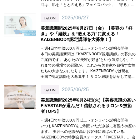
回は、肌を「ととのえる」フェイスパック、「守る」...
salon
2025/06/27
美意識新聞2025年6月27日（金）【美容の「好
き」や「経験」を“教える力”に変える！
KAIZENBODY認定講師を大募集！】
＜週4日で年収500万円以上＞オンライン説明会開催
本日の美意識新聞は「KAIZENBODY認定講師」の募集の
ご案内です。 あなたの“美容が好き”という気持ちや、こ
れまでの現場での経験が、 これから美容家を目指す女性
たちの大きな力になります。 KAIZENBODYでは現在、
全国で認定講師を大募集中！ サロン経験を活かして講...
salon
2025/06/25
美意識新聞2025年6月24日(火)【美容意識の高い
FIVESTARが選んだ！信頼されるサロン＆技術
者TOP3】
＜週4日で年収500万円以上＞オンライン説明会開催
いつもKAIZENBODYをご利用いただき誠に有難う御座い
ます。 美容への意識が高いお客様に選ばれている、
KAIZENBODYの特別会員ステータス「FIVESTAR」。 会