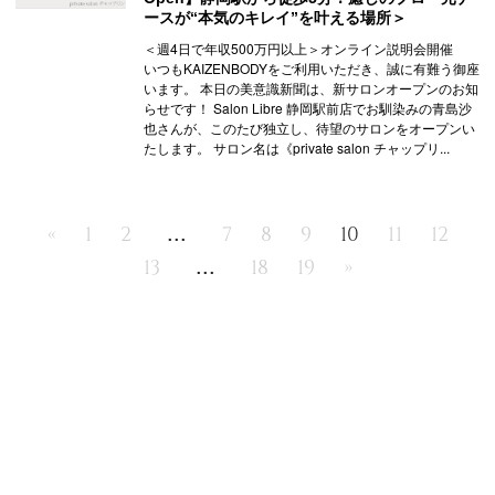
ースが“本気のキレイ”を叶える場所＞
＜週4日で年収500万円以上＞オンライン説明会開催
いつもKAIZENBODYをご利用いただき、誠に有難う御座
います。 本日の美意識新聞は、新サロンオープンのお知
らせです！ Salon Libre 静岡駅前店でお馴染みの青島沙
也さんが、このたび独立し、待望のサロンをオープンい
たします。 サロン名は《private salon チャップリ...
...
«
1
2
7
8
9
10
11
12
...
13
18
19
»