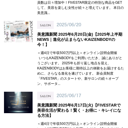
員数は日々増加中！FIVESTAR限定の特別な商品をGET
して、美容を楽しむ女性が続々と増えています。 本日の
美意識...
salon
2025/06/20
美意識新聞 2025年6月20日(金)【2025年上半期
NEWS｜進化が止まらないKAIZENBODYの
今！】
＜週4日で年収500万円以上＞オンライン説明会開催
いつもKAIZENBODYをご利用いただき、誠にありがと
うございます。 2025年も折り返し地点を迎え、
KAIZENBODYはお客様に期待以上の体験をお届けするた
めに、さらなる進化を遂げています。 新会員制度
「FIVESTAR」のスタートや、新サロンの続々オープ
ン、サポータ...
salon
2025/06/17
美意識新聞 2025年6月17日(火)【FIVESTARで
美容生活が変わる！賢く・お得に・キレイにな
る方法】
＜週4日で年収500万円以上＞オンライン説明会開催