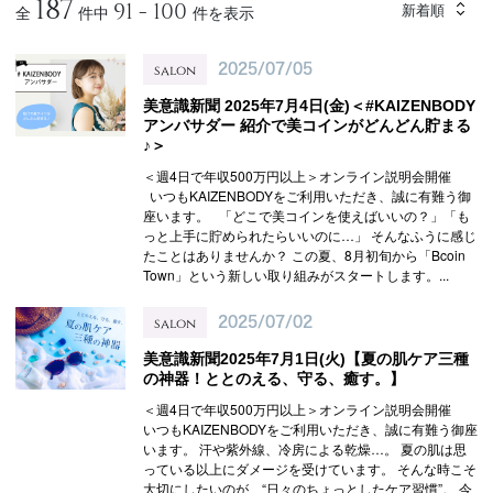
187
91 - 100
新着順
全
件中
件を表示
salon
2025/07/05
美意識新聞 2025年7月4日(金)＜#KAIZENBODY
アンバサダー 紹介で美コインがどんどん貯まる
♪＞
＜週4日で年収500万円以上＞オンライン説明会開催
いつもKAIZENBODYをご利用いただき、誠に有難う御
座います。 「どこで美コインを使えばいいの？」「も
っと上手に貯められたらいいのに…」 そんなふうに感じ
たことはありませんか？ この夏、8月初旬から「Bcoin
Town」という新しい取り組みがスタートします。...
salon
2025/07/02
美意識新聞2025年7月1日(火)【夏の肌ケア三種
の神器！ととのえる、守る、癒す。】
＜週4日で年収500万円以上＞オンライン説明会開催
いつもKAIZENBODYをご利用いただき、誠に有難う御座
います。 汗や紫外線、冷房による乾燥…。 夏の肌は思
っている以上にダメージを受けています。 そんな時こそ
大切にしたいのが、“日々のちょっとしたケア習慣”。 今