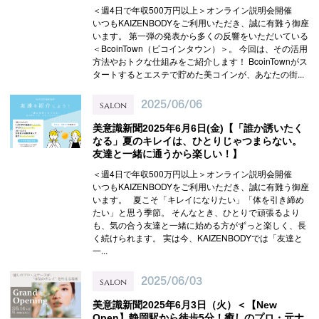
＜週4日で年収500万円以上＞オンライン説明会開催
いつもKAIZENBODYをご利用いただき、誠に有難う御座
います。 第一弾の発表から多くの反響をいただいている
＜BcoinTown（ビコインタウン）＞。 今回は、その活用
方法やおトクな仕組みをご紹介します！ BcoinTownがス
タートするとエステで貯めた美コインが、あなたの街...
salon
2025/06/06
美意識新聞2025年6月6日(金)【「誰か誘いたく
なる」夏のキレイは、ひとりじゃつまらない。
友達と一緒に通うから楽しい！】
＜週4日で年収500万円以上＞オンライン説明会開催
いつもKAIZENBODYをご利用いただき、誠に有難う御座
います。 夏こそ「キレイになりたい」「体を引き締め
たい」と思う季節。 そんなとき、ひとりで頑張るより
も、気の合う友達と一緒に始める方がずっと楽しく、長
く続けられます。 実は今、KAIZENBODYでは「友達と
一...
salon
2025/06/03
美意識新聞2025年6月3日（火）＜【New
Open】静岡駅から徒歩5分！癒しのプロ・元ナ