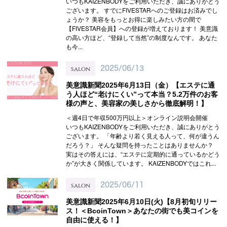
いつもKAIZENBODYをご利用いただき、誠にありがとう
ございます。 すでにFIVESTARへのご登録はお済みでし
ょうか？ 美容をもっとお得に楽しみたい方の間で
【FIVESTAR会員】への登録が増えております！ 美意識
の高い方ほど、“登録して当然”の制度なんです。 あなた
も今...
salon
2025/06/13
美意識新聞2025年6月13日（金）【エステに通
う人ほど“老けにくい”って本当？5.2万件のお客
様の声と、美容家の美しさから徹底解明！】
＜週4日で年収500万円以上＞オンライン説明会開催
いつもKAIZENBODYをご利用いただき、誠にありがとう
ございます。 「年齢より若く見える人って、何が違うん
だろう？」 そんな疑問を持ったことはありませんか？
実はその答えには、“エステに定期的に通っているかどう
か”が大きく関係しています。 KAIZENBODYではこれ...
salon
2025/06/11
美意識新聞2025年6月10日(火)【8月初旬リリー
ス！＜BcoinTown＞あなたの街でも美コインを
自由に使える！】