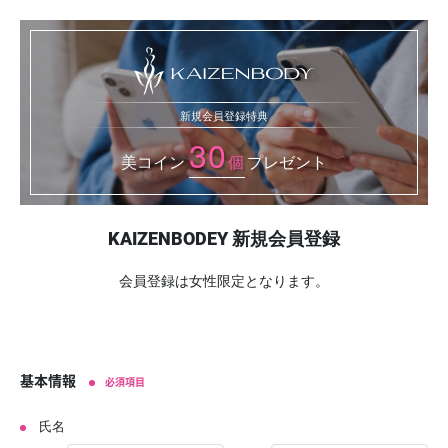
新規会員登録特典
30
美コイン
個
プレゼント
KAIZENBODEY 新規会員登録
会員登録は女性限定となります。
基本情報
必須項目
氏名