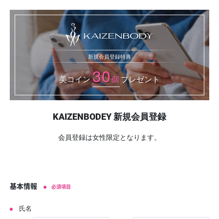
新規会員登録特典
30
美コイン
個
プレゼント
KAIZENBODEY 新規会員登録
会員登録は女性限定となります。
基本情報
必須項目
氏名